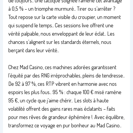
de toujours.. Une tactique soignée ramène cet avantage
à 0,5 % – un triomphe murmuré.. Tirer ou s’arrêter ?
Tout repose sur la carte visible du croupier, un moment
qui suspend le temps.. Ces sessions live offrent une
vérité palpable, nous enveloppant de leur éclat.. Les
chances s’alignent sur les standards éternels, nous
berçant dans leur vérité..
Chez Mad Casino, ces machines adorées garantissent
l’équité par des RNG irréprochables, pleins de tendresse..
De 92 à 97 %, ces RTP vibrent en harmonie avec nos
espoirs les plus fous.. 95 % : chaque 100 € misé ramène
95 €, un cycle que j’aime chérir.. Les slots à haute
volatilité offrent des gains rares mais éclatants – faits
pour mes rêves de grandeur éphémère !. Avec équilibre,
transformez ce voyage en pur bonheur au Mad Casino..